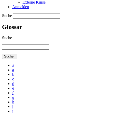
Externe Kurse
Anmelden
Suche
Glossar
Suche
#
a
b
c
d
e
f
g
h
i
j