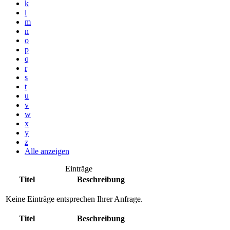
k
l
m
n
o
p
q
r
s
t
u
v
w
x
y
z
Alle anzeigen
Einträge
Titel
Beschreibung
Keine Einträge entsprechen Ihrer Anfrage.
Titel
Beschreibung