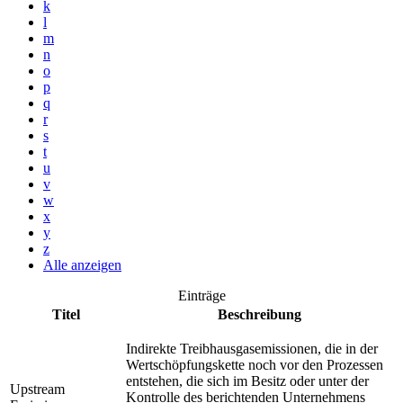
k
l
m
n
o
p
q
r
s
t
u
v
w
x
y
z
Alle anzeigen
Einträge
Titel
Beschreibung
Indirekte Treibhausgasemissionen, die in der
Wertschöpfungskette noch vor den Prozessen
entstehen, die sich im Besitz oder unter der
Upstream
Kontrolle des berichtenden Unternehmens