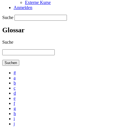
Externe Kurse
Anmelden
Suche
Glossar
Suche
#
a
b
c
d
e
f
g
h
i
j