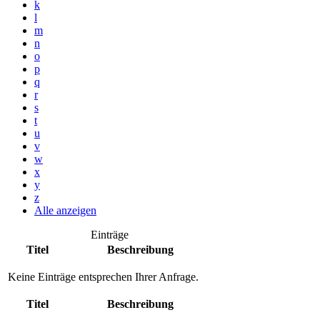
k
l
m
n
o
p
q
r
s
t
u
v
w
x
y
z
Alle anzeigen
Einträge
Titel
Beschreibung
Keine Einträge entsprechen Ihrer Anfrage.
Titel
Beschreibung