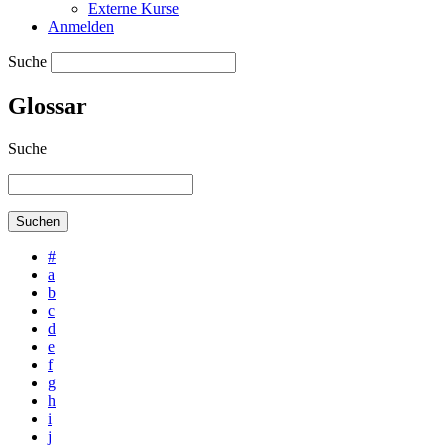
Externe Kurse
Anmelden
Suche
Glossar
Suche
#
a
b
c
d
e
f
g
h
i
j