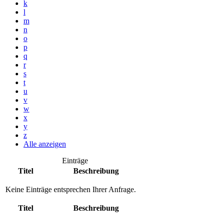
k
l
m
n
o
p
q
r
s
t
u
v
w
x
y
z
Alle anzeigen
Einträge
Titel
Beschreibung
Keine Einträge entsprechen Ihrer Anfrage.
Titel
Beschreibung