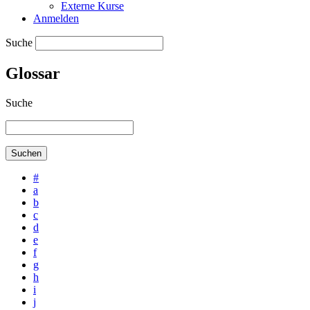
Externe Kurse
Anmelden
Suche
Glossar
Suche
#
a
b
c
d
e
f
g
h
i
j